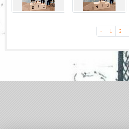
«
1
2