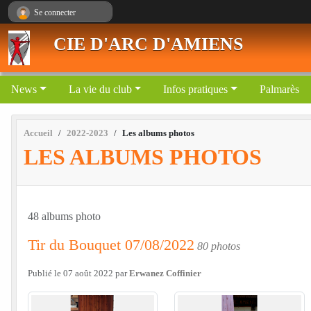
Panneau de gestion des cookies
Se connecter
CIE D'ARC D'AMIENS
News
La vie du club
Infos pratiques
Palmarès
Accueil
2022-2023
Les albums photos
LES ALBUMS PHOTOS
48 albums photo
Tir du Bouquet 07/08/2022
80 photos
Publié le
07 août 2022
par
Erwanez Coffinier