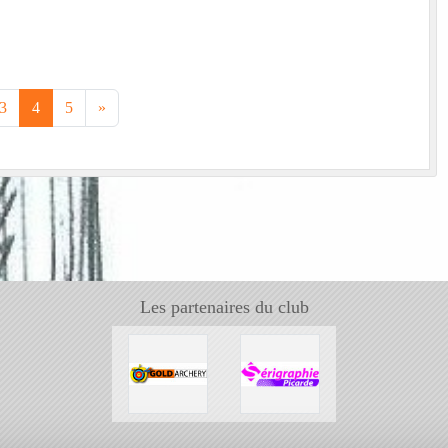
3
4
5
»
Les partenaires du club