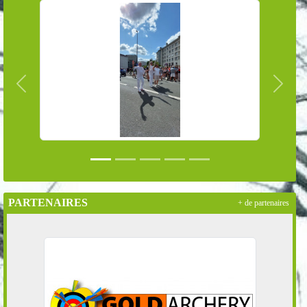
Précedent
Suivan
PARTENAIRES
+ de partenaires