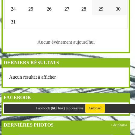
24
25
26
27
28
29
30
31
Aucun évènement aujourd'hui
DERNIERS RÉSULTATS
Aucun résultat à afficher.
FACEBOOK
Facebook (like box) est désactivé.
Autoriser
DERNIÈRES PHOTOS
+ de photos