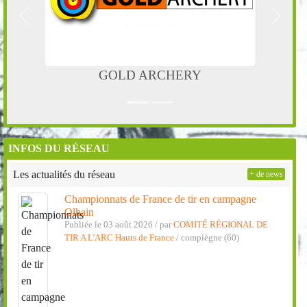
Précedent
Suivan
GOLD ARCHERY
Sérig
INFOS DU RÉSEAU
Les actualités du réseau
+ de news
Championnats de France de tir en campagne
Olhain
Publiée le 03 août 2026 / par
COMITÉ RÉGIONAL DE
TIR A L'ARC Hauts de France
/ compiègne (60)