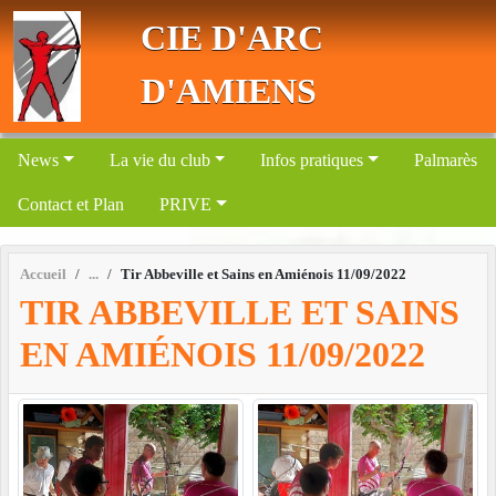
Panneau de gestion des cookies
CIE D'ARC
D'AMIENS
News
La vie du club
Infos pratiques
Palmarès
Contact et Plan
PRIVE
Accueil
Tir Abbeville et Sains en Amiénois 11/09/2022
TIR ABBEVILLE ET SAINS
EN AMIÉNOIS 11/09/2022