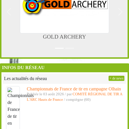
Précedent
Suiv
GOLD ARCHERY
INFOS DU RÉSEAU
Les actualités du réseau
+ de news
Championnats de France de tir en campagne Olhain
Publiée le 03 août 2026 / par
COMITÉ RÉGIONAL DE TIR A
L'ARC Hauts de France
/ compiègne (60)