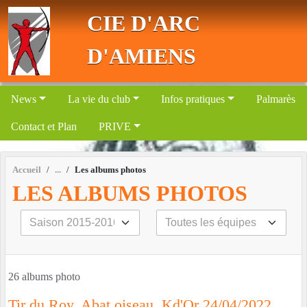
Panneau de gestion des cookies
CIE D'ARC
D'AMIENS
News
La vie du club
Infos pratiques
Palmarès
Contact et Plan
PRIVE
Accueil
Les albums photos
LES ALBUMS PHOTOS
26 albums photo
Tir du Roy, Abat oiseau, Kd'Or 24/04/2022