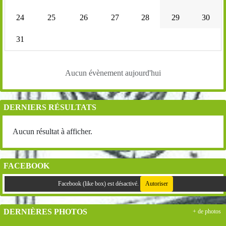
24
25
26
27
28
29
30
31
Aucun évènement aujourd'hui
DERNIERS RÉSULTATS
Aucun résultat à afficher.
FACEBOOK
Facebook (like box) est désactivé.
Autoriser
DERNIÈRES PHOTOS
+ de photos