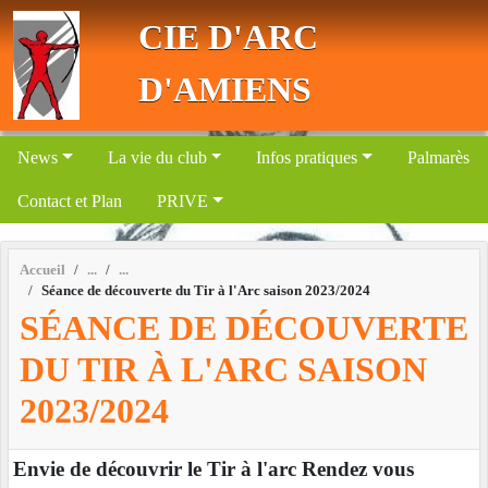
Panneau de gestion des cookies
CIE D'ARC
D'AMIENS
News
La vie du club
Infos pratiques
Palmarès
Contact et Plan
PRIVE
Accueil
Séance de découverte du Tir à l'Arc saison 2023/2024
SÉANCE DE DÉCOUVERTE
DU TIR À L'ARC SAISON
2023/2024
Envie de découvrir le Tir à l'arc Rendez vous