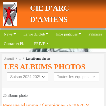
Panneau de gestion des cookies
CIE D'ARC
D'AMIENS
News
La vie du club
Infos pratiques
Palmarès
Contact et Plan
PRIVE
Accueil
Les albums photos
LES ALBUMS PHOTOS
26 albums photo
Passage Flamme Olympique- 26/08/2024