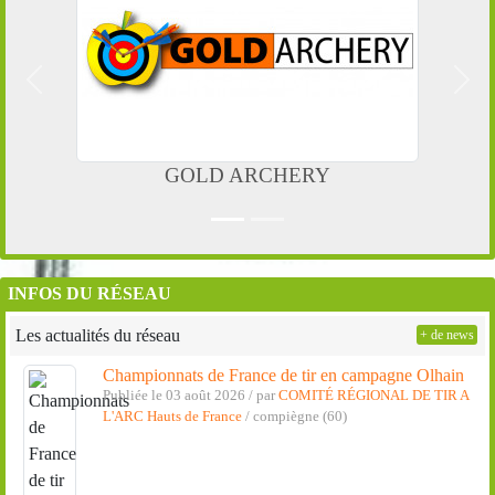
Précedent
Suiv
GOLD ARCHERY
INFOS DU RÉSEAU
Les actualités du réseau
+ de news
Championnats de France de tir en campagne Olhain
Publiée le 03 août 2026 / par
COMITÉ RÉGIONAL DE TIR A
L'ARC Hauts de France
/ compiègne (60)