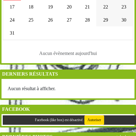
17
18
19
20
21
22
23
24
25
26
27
28
29
30
31
Aucun évènement aujourd'hui
DERNIERS RÉSULTATS
Aucun résultat à afficher.
FACEBOOK
Facebook (like box) est désactivé.
Autoriser