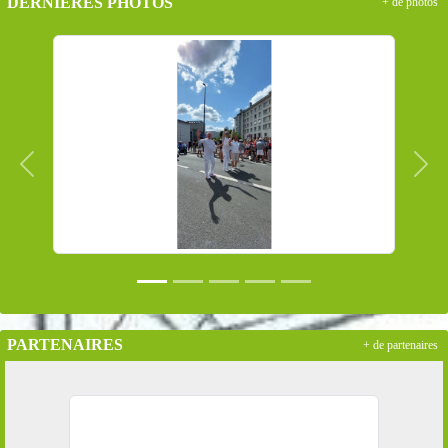
DERNIÈRES PHOTOS
+ de photos
Précedent
Suiv
PARTENAIRES
+ de partenaires