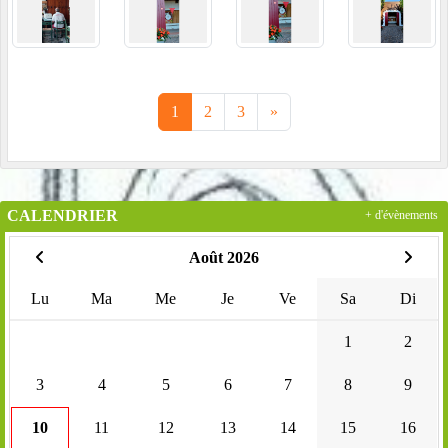
1
2
3
»
CALENDRIER
+ d'évènements
Août 2026
Lu
Ma
Me
Je
Ve
Sa
Di
1
2
3
4
5
6
7
8
9
10
11
12
13
14
15
16